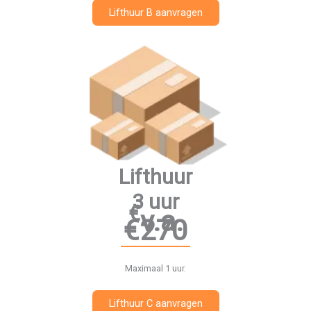
Lifthuur B aanvragen
Lifthuur
3 uur
€
v.a.
€270
Maximaal 1 uur.
Lifthuur C aanvragen