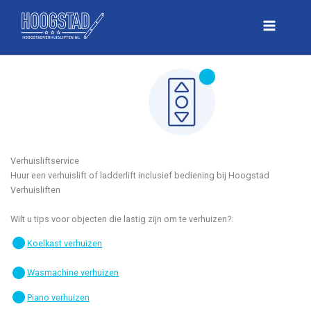
Skip
to
Main
content
Menu
Verhuisliftservice
Huur een verhuislift of ladderlift inclusief bediening bij Hoogstad
Verhuisliften
Wilt u tips voor objecten die lastig zijn om te verhuizen?:
Koelkast verhuizen
Wasmachine verhuizen
Piano verhuizen