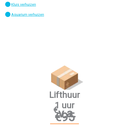
Kluis verhuizen
Aquarium verhuizen
a
Lifthuur
1 uur
€
v.a.
€95