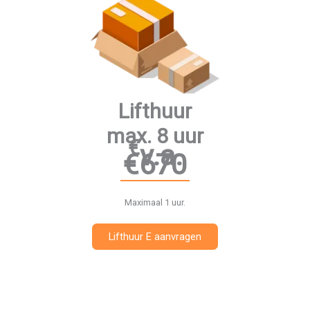
Lifthuur
max. 8 uur
€
v.a.
€670
Maximaal 1 uur.
Lifthuur E aanvragen