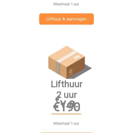
Maximaal 1 uur.
Lifthuur A aanvragen
Lifthuur
2 uur
€
v.a.
€190
Maximaal 1 uur.