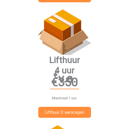
Lifthuur
4 uur
€
v.a.
€350
Maximaal 1 uur.
Lifthuur D aanvragen