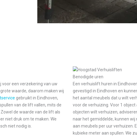
Benodigde uren
ij voor een verzekering van uw
Een verhuislift huren in Eindhoven
en grote waarde, daarom maken wij
gevestigd in Eindhoven en kunnen 
ftservice
gebruikt in Eindhoven,
het aantal meubels dat u wilt ve
pullen van de lift vallen, mits de
voor de verhuizing. Voor 1 objec
Zowel de waarde van de lift als
objecten wilt verhuizen, advisere
rder niet druk om te maken. We
naar het gemiddelde, kunnen wij 
ch niet nodig is.
aan meubels per uur verhuizen. 
kubieke meter aan spullen. We z