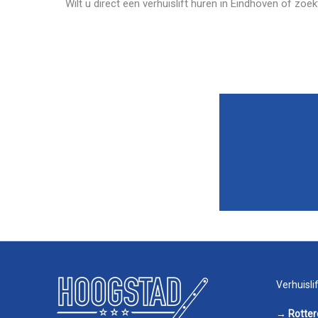
Wilt u direct een verhuislift huren in Eindhoven of zo
Verhuislif
→
Rotte