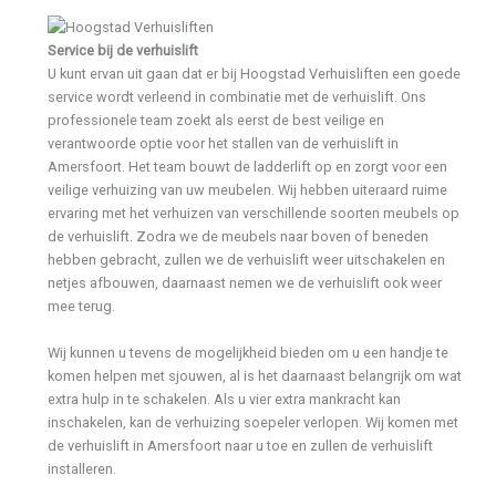
Service bij de verhuislift
U kunt ervan uit gaan dat er bij Hoogstad Verhuisliften een goede
service wordt verleend in combinatie met de verhuislift. Ons
professionele team zoekt als eerst de best veilige en
verantwoorde optie voor het stallen van de verhuislift in
Amersfoort. Het team bouwt de ladderlift op en zorgt voor een
veilige verhuizing van uw meubelen. Wij hebben uiteraard ruime
ervaring met het verhuizen van verschillende soorten meubels op
de verhuislift. Zodra we de meubels naar boven of beneden
hebben gebracht, zullen we de verhuislift weer uitschakelen en
netjes afbouwen, daarnaast nemen we de verhuislift ook weer
mee terug.
Wij kunnen u tevens de mogelijkheid bieden om u een handje te
komen helpen met sjouwen, al is het daarnaast belangrijk om wat
extra hulp in te schakelen. Als u vier extra mankracht kan
inschakelen, kan de verhuizing soepeler verlopen. Wij komen met
de verhuislift in Amersfoort naar u toe en zullen de verhuislift
installeren.