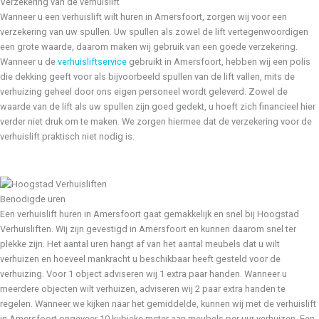
Verzekering van de verhuislift
Wanneer u een verhuislift wilt huren in Amersfoort, zorgen wij voor een
verzekering van uw spullen. Uw spullen als zowel de lift vertegenwoordigen
een grote waarde, daarom maken wij gebruik van een goede verzekering.
Wanneer u de
verhuisliftservice
gebruikt in Amersfoort, hebben wij een polis
die dekking geeft voor als bijvoorbeeld spullen van de lift vallen, mits de
verhuizing geheel door ons eigen personeel wordt geleverd. Zowel de
waarde van de lift als uw spullen zijn goed gedekt, u hoeft zich financieel hier
verder niet druk om te maken. We zorgen hiermee dat de verzekering voor de
verhuislift praktisch niet nodig is.
Benodigde uren
Een verhuislift huren in Amersfoort gaat gemakkelijk en snel bij Hoogstad
Verhuisliften. Wij zijn gevestigd in Amersfoort en kunnen daarom snel ter
plekke zijn. Het aantal uren hangt af van het aantal meubels dat u wilt
verhuizen en hoeveel mankracht u beschikbaar heeft gesteld voor de
verhuizing. Voor 1 object adviseren wij 1 extra paar handen. Wanneer u
meerdere objecten wilt verhuizen, adviseren wij 2 paar extra handen te
regelen. Wanneer we kijken naar het gemiddelde, kunnen wij met de verhuislift
in Amersfoort ongeveer 10 kubieke meter aan meubels per uur verhuizen. Een